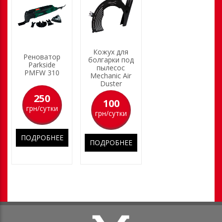
Кожух для
Реноватор
болгарки под
Parkside
пылесос
PMFW 310
Mechanic Air
Duster
250
100
грн/сутки
грн/сутки
ПОДРОБНЕЕ
ПОДРОБНЕЕ