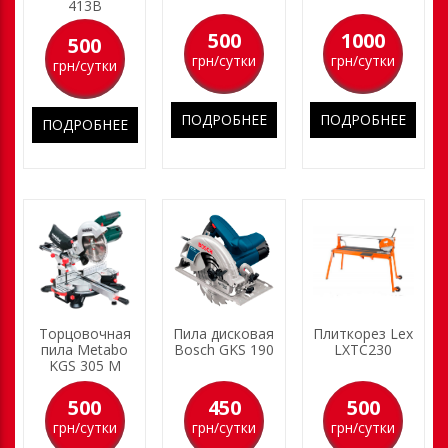
413B
500
1000
500
грн/сутки
грн/сутки
грн/сутки
ПОДРОБНЕЕ
ПОДРОБНЕЕ
ПОДРОБНЕЕ
Торцовочная
Пила дисковая
Плиткорез Lex
пила Metabo
Bosch GKS 190
LXTC230
KGS 305 M
500
450
500
грн/сутки
грн/сутки
грн/сутки