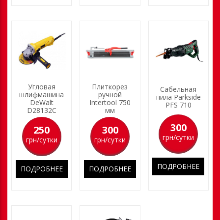
Угловая
Плиткорез
Сабельная
шлифмашина
ручной
пила Parkside
DeWalt
Intertool 750
PFS 710
D28132C
мм
300
250
300
грн/сутки
грн/сутки
грн/сутки
ПОДРОБНЕЕ
ПОДРОБНЕЕ
ПОДРОБНЕЕ