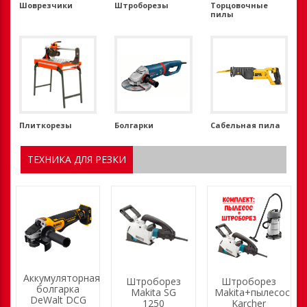
Шоврезчики
Штроборезы
Торцовочные
пилы
Плиткорезы
Болгарки
Сабельная пила
ТЕХНИКА ДЛЯ РЕЗКИ
Аккумуляторная
Штроборез
Штроборез
болгарка
Makita SG
Makita+пылесос
DeWalt DCG
1250
Karcher