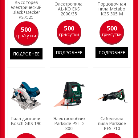
Высоторез
Электропила
Торцовочная
электрический
AL-KO EKS
пила Metabo
Black+Decker
2000/35
KGS 305 M
PS7525
500
500
500
грн/сутки
грн/сутки
грн/сутки
ПОДРОБНЕЕ
ПОДРОБНЕЕ
ПОДРОБНЕЕ
Пила дисковая
Электролобзик
Сабельная
Bosch GKS 190
Parkside PSTD
пила Parkside
800
PFS 710